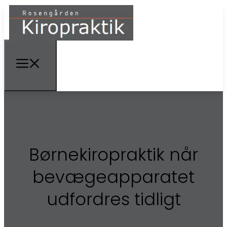
Børnekiropraktik når
bevægeapparatet
udfordres tidligt