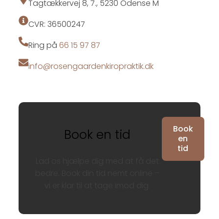
Tagtækkervej 8, 7., 5230 Odense M
CVR: 36500247
Ring på
66 15 97 87
info@rosengaardenkiropraktik.dk
Book
Book en tid
en
tid
Lad os hjælpe dig med at få det
bedre. Book din tid nemt online –
vi er klar til at tage imod dig.