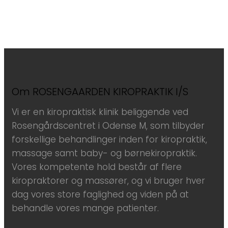
Om ROSENGAARDEN KIROPRAKTIK I/S
Vi er en kiropraktisk klinik beliggende ved
Rosengårdscentret i Odense M, som tilbyder
forskellige behandlinger inden for kiropraktik,
massage samt baby- og børnekiropraktik.
Vores kompetente hold består af flere
kiropraktorer og massører, og vi bruger hver
dag vores store faglighed og viden på at
behandle vores mange patienter.