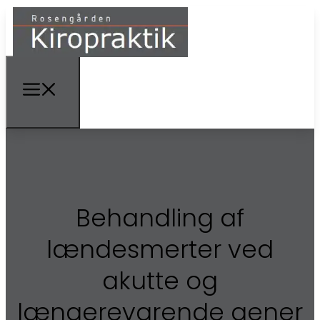
Behandling af
lændesmerter ved
akutte og
længerevarende gener