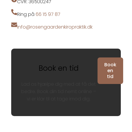
CVR: 36500247
Ring på
66 15 97 87
info@rosengaardenkiropraktik.dk
Book
Book en tid
en
tid
Lad os hjælpe dig med at få det
bedre. Book din tid nemt online –
vi er klar til at tage imod dig.