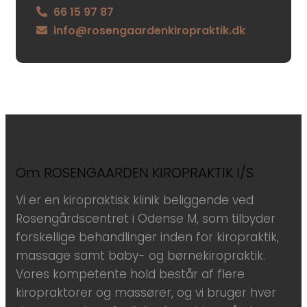
66 15 97 87
info@rosengaardenkiropraktik.dk
Om ROSENGAARDEN KIROPRAKTIK I/S
Vi er en kiropraktisk klinik beliggende ved
Rosengårdscentret i Odense M, som tilbyder
forskellige behandlinger inden for kiropraktik,
massage samt baby- og børnekiropraktik.
Vores kompetente hold består af flere
kiropraktorer og massører, og vi bruger hver